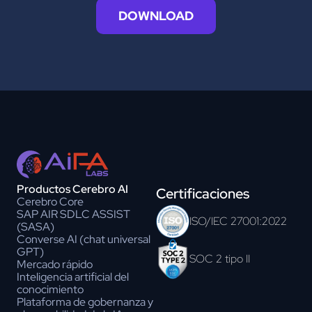
DOWNLOAD
Productos Cerebro AI
Certificaciones
Cerebro Core
SAP AIR SDLC ASSIST
ISO/IEC 27001:2022
(SASA)
Converse AI (chat universal
GPT)
SOC 2 tipo II
Mercado rápido
Inteligencia artificial del
conocimiento
Plataforma de gobernanza y