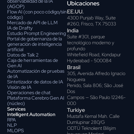
observabilidad de la IA
Ubicaciones
(AGOP)
EE.UU.
Flow AI (con poco código/sin
código)
4300 Punjab Way, Suite
Mercado de API de LLM
#260, Frisco, TX 75033
IA de Drafty
India
Estudio Prompt Engineering
Suite #301, parque
Portal de gobernanza de la
tecnológico moderno y
generación de inteligencia
profundo
artificial
Whitefield Road, Kondapur
Datos de Talk 2
Caja de herramientas de
Hyderabad - 500084
Gen AI
Brasil
Automatización de pruebas
305, Avenida Alfredo Ignacio
de IA
Nogueira
Sintetizador de datos de IA
Penido, Sala 806; São José
Visión de IA
Dos
Operaciones de chat
Campos — São Paulo 12246-
Plataforma Cerebro Gen AI
000
(núcleo)
Services
Turkiye
Intelligent Automation
Mustafa Kemal Mah. Calle
RPA
Dumlupinar 280/G
NLP
ODTÜ Teknokent Bilişim
MLOPS