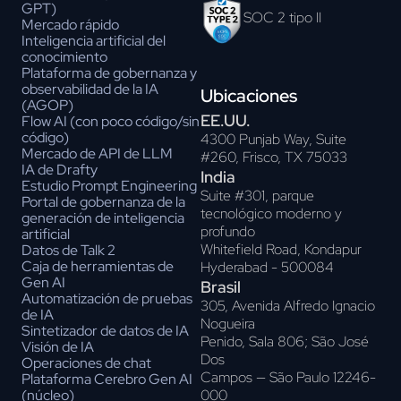
GPT)
SOC 2 tipo II
Mercado rápido
Inteligencia artificial del
conocimiento
Plataforma de gobernanza y
observabilidad de la IA
Ubicaciones
(AGOP)
EE.UU.
Flow AI (con poco código/sin
código)
4300 Punjab Way, Suite
Mercado de API de LLM
#260, Frisco, TX 75033
IA de Drafty
India
Estudio Prompt Engineering
Suite #301, parque
Portal de gobernanza de la
tecnológico moderno y
generación de inteligencia
profundo
artificial
Whitefield Road, Kondapur
Datos de Talk 2
Caja de herramientas de
Hyderabad - 500084
Gen AI
Brasil
Automatización de pruebas
305, Avenida Alfredo Ignacio
de IA
Nogueira
Sintetizador de datos de IA
Penido, Sala 806; São José
Visión de IA
Dos
Operaciones de chat
Campos — São Paulo 12246-
Plataforma Cerebro Gen AI
000
(núcleo)