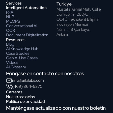
Services
Turkiye
Intelligent Automation
Mustafa Kemal Mah. Calle
RPA
Dumlupinar 280/G
NLP
ODTÜ Teknokent Bilişim
MLOPS
İnovasyon Merkezi
Conversational AI
Núm.: 1118 Çankaya,
OCR
Ankara
Document Digitalization
Resources
Blog
AI Knowledge Hub
Case Studies
Gen AI Use Cases
Videos
AI Glossary
Póngase en contacto con nosotros
info@aifalabs.com
(469) 864-6370
Carreras
Nuestros socios
Política de privacidad
Manténgase actualizado con nuestro boletín