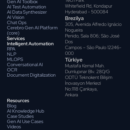
Tech Park
Gen AI Toolbox
Whitefield Rd, Kondapur
AI Test Automation
Hyderabad - 500084
AI Data Synthesizer
AI Vision
Brezilya
Chat Ops
305, Avenida Alfredo Ignácio
Cerebro Gen AI Platform
Nogueira
(core)
Penido, Sala 806; Sāo José
Services
Dos
Intelligent Automation
Campos – Sāo Paulo 12246-
RPA
000
NLP
Türkiye
MLOPS
Conversational AI
Mustafa Kemal Mah.
OCR
Dumlupınar Blv. 280/G
Document Digitalization
ODTÜ Teknokent Bilişim
İnovasyon Merkezi
No:1118 Çankaya,
Ankara
Resources
Blog
AI Knowledge Hub
Case Studies
Gen AI Use Cases
Videos