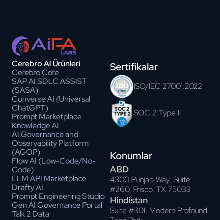
Cerebro AI Ürünleri
Sertifikalar
Cerebro Core
SAP AI SDLC ASSIST
ISO/IEC 27001:2022
(SASA)
Converse AI (Universal
ChatGPT)
SOC 2 Type II
Prompt Marketplace
Knowledge AI
AI Governance and
Observability Platform
(AGOP)
Konumlar
Flow AI (Low-Code/No-
ABD
Code)
LLM API Marketplace
4300 Punjab Way, Suite
Drafty AI
#260, Frisco, TX 75033
Prompt Engineering Studio
Hindistan
Gen AI Governance Portal
Suite #301, Modern Profound
Talk 2 Data