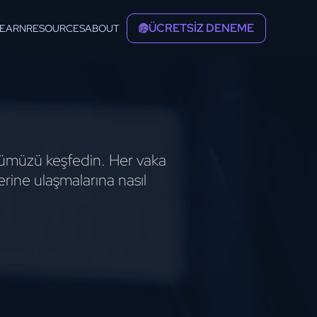
ÜCRETSİZ DENEME
LEARN
RESOURCES
ABOUT
föyümüzü keşfedin. Her vaka
erine ulaşmalarına nasıl